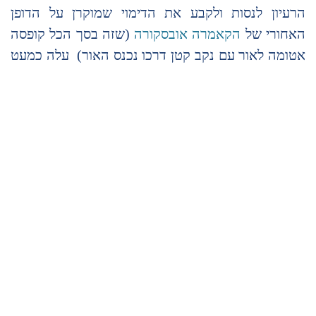
הרעיון לנסות ולקבע את הדימוי שמוקרן על הדופן
האחורי של
הקאמרה אובסקורה
(שזה בסך הכל קופסה
אטומה לאור עם נקב קטן דרכו נכנס האור) עלה כמעט
במקביל אצל אנשים רבים במקומות שונים ומרוחקים,
במהלך העשורים האחרונים של המאה ה-18 ועד
ההכרזה הרשמית על המצאת הצילום ב-19 באוגוסט
1839; "שעתה של ההמצאה (הצילום) הגיעה, ולא אחד
בלבד חש בה", כותב
ולטר בנימין
, פילוסוף יהודי-גרמני,
"אנשים שללא תלות זה בזה חתרו לאותה מטרה: לקבע
את התמונות שנוצרו בתוך הקאמרה אובסקורה, דבר
שהיה ידוע לכל המאוחר מאז לאונרדו" (למעשה הוד
מתקופת היוונים).
התשוקה לצלם, או הרצון לתפוס את הדימוי שבקאמרה,
היו כה נפוצים עד כי פרנסואה אראגו מי שהכריז על
המצאת הצילום בפני האקדמיה הצרפתית למדעים,