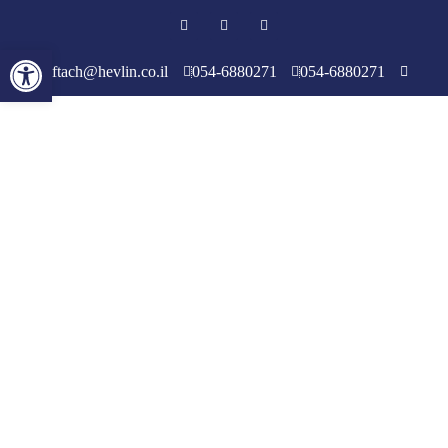
פתח סרגל 
yiftach@hevlin.co.il
054-6880271
054-6880271