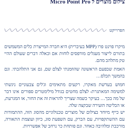
צילום מוצרים ל Micro Point Pro
הפרוייקט
מיקרו פוינט פרו (MPP בעיברית) היא חברה המייצרת כלים המשמשים
בתורם לייצור מעגלים מודפסים לוחות אם וכאלה דברים שעולם ההיי
טק מתלהב מהם.
האמת שבפעם הראשונה שהוזמנתי לצלם שם, גם אני התלהבתי. וגם
בהמשך תכלס…
חמוש בעדשת מאקרו, רקעים מתאימים וג'לים צבעוניים ניגשתי
למשימה המאתגרת- לצלם מחטים בגודל מילימטרים ספורים אינו דבר
של מה בכך… בעיקר כשמה שצריך להראות זה את החור, או המגרעת,
או הבליטה הזעירה שבקצה שלה.
יש כייף מיוחד בצילום של מוצרים טכנולוגיים מהסוג הזה, ההתמודות
עם ההשתקפויות, עם הברק, עם השפעת סוג, כיוון ועוצמת התאורה,
מורכבת ומלהיבה כאחד. וגם פותחת כר נרחב של אפשרויות.