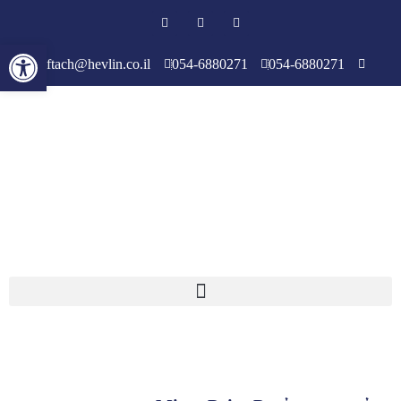
פתח סרגל 
yiftach@hevlin.co.il
054-6880271
054-6880271